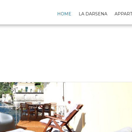
HOME
LA DARSENA
APPAR
HOME SLIDER
Home
/
Archive by category "Home Slider"